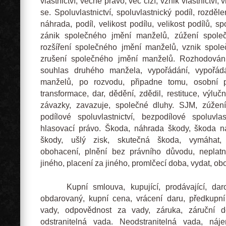
vlastnictví, věcné právo, věc cizí, vznik vlastnictví, 
se. Spoluvlastnictví, spoluvlastnický podíl, rozděle
náhrada, podíl, velikost podílu, velikost podílů, 
zánik společného jmění manželů, zúžení spole
rozšíření společného jmění manželů, vznik spol
zrušení společného jmění manželů. Rozhodování
souhlas druhého manžela, vypořádání, vypořád
manželů, po rozvodu, připadne tomu, osobní po
transformace, dar, dědění, zdědil, restituce, výlučn
závazky, zavazuje, společné dluhy. SJM, zúžen
podílové spoluvlastnictví, bezpodílové spoluvlast
hlasovací právo. Škoda, náhrada škody, škoda n
škody, ušlý zisk, skutečná škoda, vymáhat,
obohacení, plnění bez právního důvodu, neplat
jiného, placení za jiného, promlčecí doba, vydat, oboh
Kupní smlouva, kupující, prodávající, darov
obdarovaný, kupní cena, vrácení daru, předkupní
vady, odpovědnost za vady, záruka, záruční do
odstranitelná vada. Neodstranitelná vada, náj