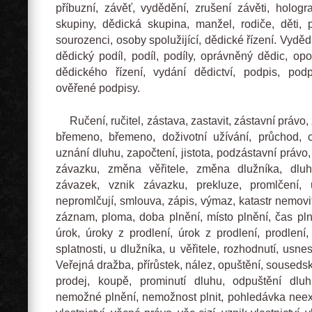
příbuzní, závěť, vydědění, zrušení závěti, hologra
skupiny, dědická skupina, manžel, rodiče, děti, 
sourozenci, osoby spolužijící, dědické řízení. Vyděd
dědický podíl, podíl, podíly, oprávněný dědic, o
dědického řízení, vydání dědictví, podpis, podp
ověřené podpisy.
Ručení, ručitel, zástava, zastavit, zástavní právo,
břemeno, břemeno, doživotní užívání, průchod, c
uznání dluhu, započtení, jistota, podzástavní práv
závazku, změna věřitele, změna dlužníka, dluh
závazek, vznik závazku, prekluze, promlčení, 
nepromlčují, smlouva, zápis, výmaz, katastr nemovi
záznam, ploma, doba plnění, místo plnění, čas plně
úrok, úroky z prodlení, úrok z prodlení, prodlení, 
splatnosti, u dlužníka, u věřitele, rozhodnutí, usnese
Veřejná dražba, přírůstek, nález, opuštění, sousedsk
prodej, koupě, prominutí dluhu, odpuštění dlu
nemožné plnění, nemožnost plnit, pohledávka neexi