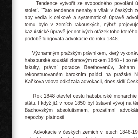
Tendence vytvořit ze svobodného povolání úř
století. "Tato tendence nenabyla však v českých z
aby vedla k celkové a systematické úpravě advok
tomu bylo v zemích rakouských, nýbrž projevuj
kazuistické úpravě jednotlivých otázek toho kterého 
podobě fungovala advokacie do roku 1848.
Významným pražským právníkem, který vykonával
habsburské soustátí zlomovým rokem 1848 - i po ně
fakulty, právní poradce Beethovenův, Joha
rekonstruovaném barokním paláci na pražské Ná
Kaňkova vdova odkázala advokacii, dnes sídlí Čes
Rok 1848 otevřel cestu habsburské monarchie 
státu. I když již v roce 1850 byl ústavní vývoj na t
Bachovským absolutismem, prozatímní advoká
nepozbyl platnosti.
Advokacie v českých zemích v letech 1848-191