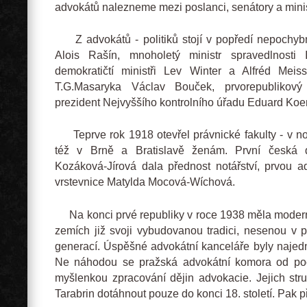
advokátů nalezneme mezi poslanci, senátory a minis
Z advokátů - politiků stojí v popředí nepochybně
Alois Rašín, mnoholetý ministr spravedlnosti 
demokratičtí ministři Lev Winter a Alfréd Meiss
T.G.Masaryka Václav Bouček, prvorepublikový
prezident Nejvyššího kontrolního úřadu Eduard Koer
Teprve rok 1918 otevřel právnické fakulty - v no
též v Brně a Bratislavě ženám. První česká 
Kozáková-Jírová dala přednost notářství, prvou ad
vrstevnice Matylda Mocová-Wíchová.
Na konci prvé republiky v roce 1938 měla modern
zemích již svoji vybudovanou tradici, nesenou v po
generací. Úspěšné advokátní kanceláře byly najed
Ne náhodou se pražská advokátní komora od poč
myšlenkou zpracování dějin advokacie. Jejich stru
Tarabrin dotáhnout pouze do konci 18. století. Pak př