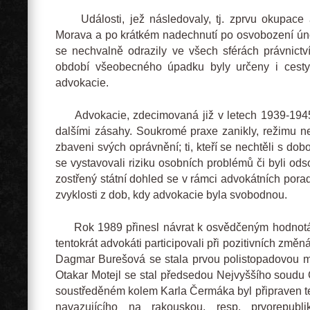
Události, jež následovaly, tj. zprvu okupace 
Morava a po krátkém nadechnutí po osvobození ún
se nechvalně odrazily ve všech sférách právnictv
období všeobecného úpadku byly určeny i cesty,
advokacie.
Advokacie, zdecimovaná již v letech 1939-1945
dalšími zásahy. Soukromé praxe zanikly, režimu ne
zbaveni svých oprávnění; ti, kteří se nechtěli s d
se vystavovali riziku osobních problémů či byli ods
zostřený státní dohled se v rámci advokátních pora
zvyklosti z dob, kdy advokacie byla svobodnou.
Rok 1989 přinesl návrat k osvědčeným hodnotám
tentokrát advokáti participovali při pozitivních změ
Dagmar Burešová se stala prvou polistopadovou min
Otakar Motejl se stal předsedou Nejvyššího soudu
soustředěném kolem Karla Čermáka byl připraven te
navazujícího na rakouskou, resp. prvorepubl