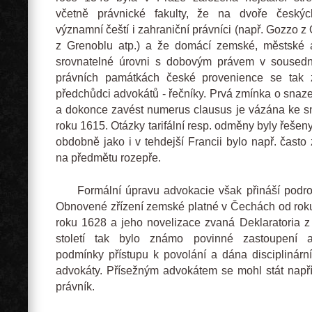
včetně právnické fakulty, že na dvoře českýc
významní čeští i zahraniční právníci (např. Gozzo z 
z Grenoblu atp.) a že domácí zemské, městské 
srovnatelné úrovni s dobovým právem v sousední
právních památkách české provenience se tak 
předchůdci advokátů - řečníky. Prvá zmínka o snaz
a dokonce zavést numerus clausus je vázána ke 
roku 1615. Otázky tarifální resp. odměny byly řešeny
obdobně jako i v tehdejší Francii bylo např. často
na předmětu rozepře.
Formální úpravu advokacie však přináší podrob
Obnovené zřízení zemské platné v Čechách od rok
roku 1628 a jeho novelizace zvaná Deklaratoria z
století tak bylo známo povinné zastoupení a
podmínky přístupu k povolání a dána disciplinár
advokáty. Přísežným advokátem se mohl stát např
právník.