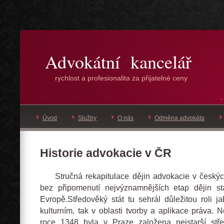
Advokátní kancelář
rychlost a profesionalita za přijatelné ceny
Úvod
Služby
O nás
Odměna advokáta
Historie advokacie v ČR
Stručná rekapitulace dějin advokacie v českýc
bez připomenutí nejvýznamnějších etap dějin st
Evropě.Středověký stát tu sehrál důležitou roli j
kulturním, tak v oblasti tvorby a aplikace práva. 
roce 1348 byla v Praze založena nejstarší stře