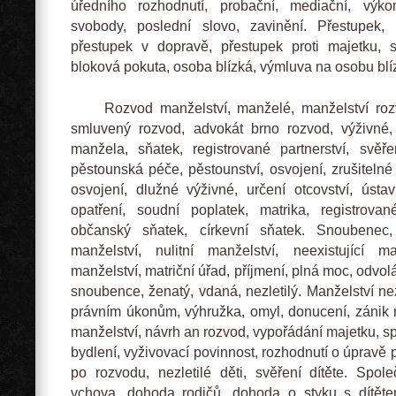
úředního rozhodnutí, probační, mediační, výkon
svobody, poslední slovo, zavinění. Přestupek, 
přestupek v dopravě, přestupek proti majetku, s
bloková pokuta, osoba blízká, výmluva na osobu blí
Rozvod manželství, manželé, manželství rozv
smluvený rozvod, advokát brno rozvod, výživné
manžela, sňatek, registrované partnerství, svěř
pěstounská péče, pěstounství, osvojení, zrušitelné
osvojení, dlužné výživné, určení otcovství, úst
opatření, soudní poplatek, matrika, registrovan
občanský sňatek, církevní sňatek. Snoubenec,
manželství, nulitní manželství, neexistující ma
manželství, matriční úřad, příjmení, plná moc, odvol
snoubence, ženatý, vdaná, nezletilý. Manželství nez
právním úkonům, výhružka, omyl, donucení, zánik 
manželství, návrh an rozvod, vypořádání majetku, 
bydlení, vyživovací povinnost, rozhodnutí o úpravě p
po rozvodu, nezletilé děti, svěření dítěte. Spol
vchova, dohoda rodičů, dohoda o styku s dítěte