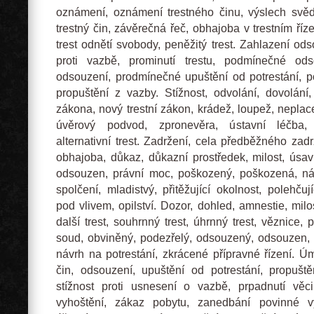
oznámení, oznámení trestného činu, výslech svěd
trestný čin, závěrečná řeč, obhajoba v trestním říz
trest odnětí svobody, peněžitý trest. Zahlazení ods
proti vazbě, prominutí trestu, podmínečné od
odsouzení, prodmínečné upuštění od potrestání, 
propuštění z vazby. Stížnost, odvolání, dovolání,
zákona, nový trestní zákon, krádež, loupež, nepla
úvěrový podvod, zpronevěra, ústavní léčba, 
alternativní trest. Zadržení, cela předběžného zadr
obhajoba, důkaz, důkazní prostředek, milost, úsav
odsouzen, právní moc, poškozený, poškozená, ná
spolčení, mladistvý, přitěžující okolnost, polehčují
pod vlivem, opilství. Dozor, dohled, amnestie, milost
další trest, souhrnný trest, úhrnný trest, věznice, p
soud, obviněný, podezřelý, odsouzený, odsouzen,
návrh na potrestání, zkrácené přípravné řízení. Úm
čin, odsouzení, upuštění od potrestání, propušt
stížnost proti usnesení o vazbě, prpadnutí věci
vyhoštění, zákaz pobytu, zanedbání povinné v