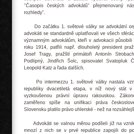
"Časopis českých advokátů" přejmenovaný nás
rozhledy".
Do začátku 1. světové války se advokátní orga
advokáti se standardně uplatňovali ve všech sférác
významným advokátům, kteří v advokacii působili
roku 1914, patřili např. dlouholetý president pr
Josef Tragy, pražští primátoři Antonín Stroba
Podlipný, Jindřich Šolc, spisovatel Svatopluk
Leopold Katz a řada dalších.
Po intermezzu 1. světové války nastala vzn
republiky dvacetiletá etapa, v níž nový stát 
vyzkoušenou právní úpravu rakouskou. Zákono
zaměřeno spíše na unifikaci práva českoslo
Slovensku platilo právo uhlerské - než na rozsáhlejš
Advokáti se valnou měrou podíleli již na vznik
mnozí z nich se v prvé republice zapojili do po