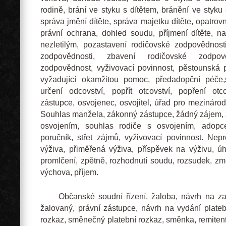
rodině, brání ve styku s dítětem, bránění ve styku 
správa jmění dítěte, správa majetku dítěte, opatrovn
právní ochrana, dohled soudu, příjmení dítěte, 
nezletilým, pozastavení rodičovské zodpovědnost
zodpovědnosti, zbavení rodičovské zodpov
zodpovědnost, vyživovací povinnost, pěstounská p
vyžadující okamžitou pomoc, předadopční péče,
určení odcovství, popřít otcovství, popření otco
zástupce, osvojenec, osvojitel, úřad pro mezináro
Souhlas manžela, zákonný zástupce, žádný zájem, z
osvojením, souhlas rodiče s osvojením, adopce
poručník, střet zájmů, vyživovací povinnost. Ne
výživa, přiměřená výživa, příspěvek na výživu, úh
promlčení, zpětně, rozhodnutí soudu, rozsudek, 
výchova, příjem.
Občanské soudní řízení, žaloba, návrh na zahá
žalovaný, právní zástupce, návrh na vydání plateb
rozkaz, směnečný platební rozkaz, směnka, remiten