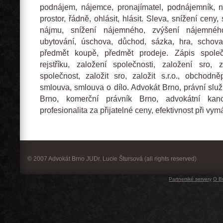
podnájem, nájemce, pronajímatel, podnájemník, n
prostor, řádně, ohlásit, hlásit. Sleva, snížení ceny
nájmu, snížení nájemného, zvýšení nájemného
ubytování, úschova, důchod, sázka, hra, schovat
předmět koupě, předmět prodeje. Zápis spole
rejstříku, založení společnosti, založení sro, za
společnost, založit sro, založit s.r.o., obchodn
smlouva, smlouva o dílo. Advokát Brno, právní slu
Brno, komerční právník Brno, advokátní kanc
profesionalita za přijatelné ceny, efektivnost při v
© 2007 Advokát Brno JUDr. Lucie Štursová (all rights reserved)
Partnerské servery
O B