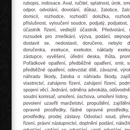
rubopis, indosace. Aval, ručitel, splatnost, úrok, s
odpor, odvolání, dovolání, důkaz, žalobce, žalo
domicil, rozhodce, rozhodčí doložka, rozhod
příslušnost, vyloučení soudce, podjatý, podjatost
účastník řízení, vedlejší účastník. Předvolání,
rozsudek pro zmeškání, výzva, podání, stejnopi
dostavit se, nedostavil, doručeno, nebylo d
doručenka, exekuce, exekutor, náklady exeku
zástupce, vyvěšení, úřední deska, lhůta, promi
Pořádkové opatření, předběžné opatření, smír, s
předběžné opatření, odevzdat dítě, závazné, výro
náhradu škody, žaloba o náhradu škody, zajiš
vlastnictví, zahájeno řízení, zahájení řízení, pod
spojení věcí. Jednání, odměna advokáta, odůvodněn
soudní komisař, umoření, úschova, umoření listiny,
povolení uzavřít manželství, propuštění, zajištěn
opravné prostředky, řádné opravné prostředk
prostředky, prodej zástavy. Odvolací soud, přeru
řízení, právní nástupnictví, doplnění podání, náleži
odvolání, vzdání se odvolání, vzetí odvolání zpě