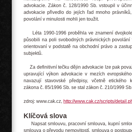
advokacie. Zákon č. 128/1990 Sb. vstoupil v účinn
advokacie přivedlo do jejích řad mnoho právníků
povolání v minulosti mohli jen toužit.
Léta 1990-1996 proběhla ve znamení dvojkolejn
působili na poli svobodných právnických povolání 
orientovaní v podstatě na obchodní právo a zastu
subjektů.
Za definitivní tečku dějin advokacie lze pak pova
upravující výkon advokacie v mezích evropskéh
navazují stavovské předpisy, včetně etického 
zákona č. 85/1996 Sb. se stal zákon č. 210/1999 Sb
zdroj: www.cak.cz,
http://www.cak.cz/scripts/detail.
Klíčová slova
Napsat smlouvu, pracovní smlouva, kupní smlou
smlouva o převodu nemovitostí, smlouva o postoupe