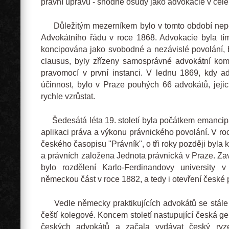
právní úpravu - shodné osudy jako advokacie v celé
Důležitým mezerníkem bylo v tomto období nepo
Advokátního řádu v roce 1868. Advokacie byla tí
koncipována jako svobodné a nezávislé povolání,
clausus, byly zřízeny samosprávné advokátní komor
pravomocí v první instanci. V lednu 1869, kdy ad
účinnost, bylo v Praze pouhých 66 advokátů, jeji
rychle vzrůstat.
Šedesátá léta 19. století byla počátkem emancip
aplikaci práva a výkonu právnického povolání. V ro
českého časopisu "Právník", o tři roky později byla 
a právních založena Jednota právnická v Praze. Za
bylo rozdělení Karlo-Ferdinandovy university
německou část v roce 1882, a tedy i otevření české p
Vedle německy praktikujících advokátů se stále v
čeští kolegové. Koncem století nastupující česká g
českých advokátů a začala vydávat český ryz