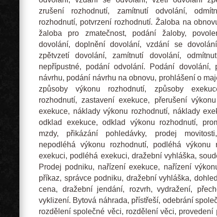
zrušení rozhodnutí, zamítnutí odvolání, odmít
rozhodnutí, potvrzení rozhodnutí. Žaloba na obnovu
žaloba pro zmatečnost, podání žaloby, povolen
dovolání, doplnění dovolání, vzdání se dovolání
zpětvzetí dovolání, zamítnutí dovolání, odmítnut
nepřípustné, podání odvolání. Podání dovolání, 
návrhu, podání návrhu na obnovu, prohlášení o maj
způsoby výkonu rozhodnutí, způsoby exekuc
rozhodnutí, zastavení exekuce, přerušení výkonu
exekuce, náklady výkonu rozhodnutí, náklady exe
odklad exekuce, odklad výkonu rozhodnutí, prom
mzdy, přikázání pohledávky, prodej movitosti,
nepodléhá výkonu rozhodnutí, podléhá výkonu r
exekuci, podléhá exekuci, dražební vyhláška, soud
Prodej podniku, nařízení exekuce, nařízení výkon
příkaz, správce podniku, dražební vyhláška, dohle
cena, dražební jendání, rozvrh, vydražení, přec
vyklizení. Bytová náhrada, přístřeší, odebrání spole
rozdělení společné věci, rozdělení věci, provedení p